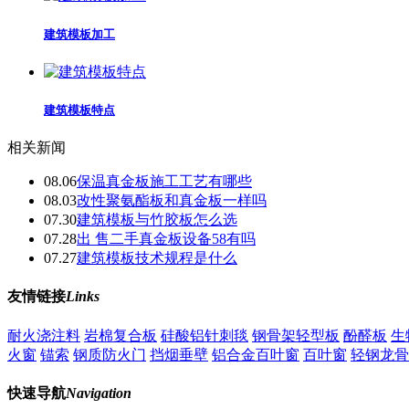
建筑模板加工
建筑模板特点
相关新闻
08.06
保温真金板施工工艺有哪些
08.03
改性聚氨酯板和真金板一样吗
07.30
建筑模板与竹胶板怎么选
07.28
出 售二手真金板设备58有吗
07.27
建筑模板技术规程是什么
友情链接
Links
耐火浇注料
岩棉复合板
硅酸铝针刺毯
钢骨架轻型板
酚醛板
生
火窗
锚索
钢质防火门
挡烟垂壁
铝合金百叶窗
百叶窗
轻钢龙骨
快速导航
Navigation