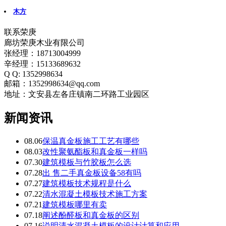
木方
联系荣庚
廊坊荣庚木业有限公司
张经理：18713004999
辛经理：15133689632
Q Q: 1352998634
邮箱：1352998634@qq.com
地址：文安县左各庄镇南二环路工业园区
新闻资讯
08.06
保温真金板施工工艺有哪些
08.03
改性聚氨酯板和真金板一样吗
07.30
建筑模板与竹胶板怎么选
07.28
出 售二手真金板设备58有吗
07.27
建筑模板技术规程是什么
07.22
清水混凝土模板技术施工方案
07.21
建筑模板哪里有卖
07.18
阐述酚醛板和真金板的区别
07.16
说明清水混凝土模板的设计计算和应用