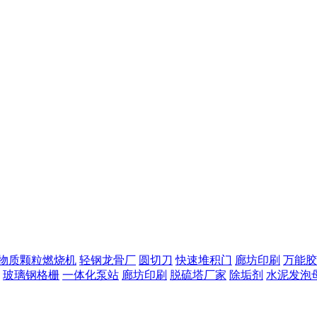
物质颗粒燃烧机
轻钢龙骨厂
圆切刀
快速堆积门
廊坊印刷
万能胶
玻璃钢格栅
一体化泵站
廊坊印刷
脱硫塔厂家
除垢剂
水泥发泡