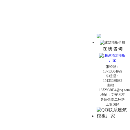
在 线 咨 询
张经理：
18713004999
辛经理：
15133689632
邮箱：
1352998634@qq.com
地址：文安县左
各庄镇南二环路
工业园区