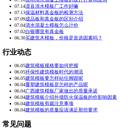
07.14
滦县清水模板厂工作好嘛
07.13
保温材料真金板的检测方法
07.09
成品板和真金板的区别介绍
07.04
清水混凝土模板怎么计价
07.02
白银哪里有真金板
06.30
买建筑木模板，价格是首选因素吗？
行业动态
06.05
建筑模板规格要如何把握
06.05
环保性建筑模板时代的潮流
06.05
建筑模板要怎样站住脚跟呢
06.04
覆塑建筑模板是怎样的产品呢
06.04
广西建筑模板厂家做出的质量承诺
06.04
建筑模板介绍外墙防火保温板的价影响因素
06.04
建筑模板剪裁注意事项
06.04
建筑模板的质量应该满足那些要求
常见问题