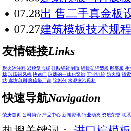
07.28
出 售二手真金板设
07.27
建筑模板技术规
友情链接
Links
耐火浇注料
岩棉复合板
硅酸铝针刺毯
钢骨架轻型板
酚醛板
生
棉
玻璃钢风机
快速门
玻璃钢一体化泵站
工业链轮
防火窗
锚索
站
廊坊印刷
脱硫塔厂家
除垢剂
水泥发泡母料
快速导航
Navigation
荣庚首页
公司简介
产品中心
新闻资讯
行业动态
资质荣誉
联系
热搜关键词：
进口棕模板