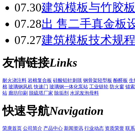
07.30
建筑模板与竹胶
07.28
出 售二手真金板设
07.27
建筑模板技术规
友情链接
Links
耐火浇注料
岩棉复合板
硅酸铝针刺毯
钢骨架轻型板
酚醛板
生
棉
玻璃钢风机
快速门
玻璃钢一体化泵站
工业链轮
防火窗
锚索
站
廊坊印刷
脱硫塔厂家
除垢剂
水泥发泡母料
快速导航
Navigation
荣庚首页
公司简介
产品中心
新闻资讯
行业动态
资质荣誉
联系