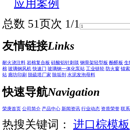
应用案例
总数 5
1
页次 1/1
友情链接
Links
耐火浇注料
岩棉复合板
硅酸铝针刺毯
钢骨架轻型板
酚醛板
生
棉
玻璃钢风机
快速门
玻璃钢一体化泵站
工业链轮
防火窗
锚索
站
廊坊印刷
脱硫塔厂家
除垢剂
水泥发泡母料
快速导航
Navigation
荣庚首页
公司简介
产品中心
新闻资讯
行业动态
资质荣誉
联系
热搜关键词：
进口棕模板