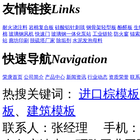
友情链接
Links
耐火浇注料
岩棉复合板
硅酸铝针刺毯
钢骨架轻型板
酚醛板
生
棉
玻璃钢风机
快速门
玻璃钢一体化泵站
工业链轮
防火窗
锚索
站
廊坊印刷
脱硫塔厂家
除垢剂
水泥发泡母料
快速导航
Navigation
荣庚首页
公司简介
产品中心
新闻资讯
行业动态
资质荣誉
联系
热搜关键词：
进口棕模板
板
、
建筑模板
联系人：张经理 手机：18