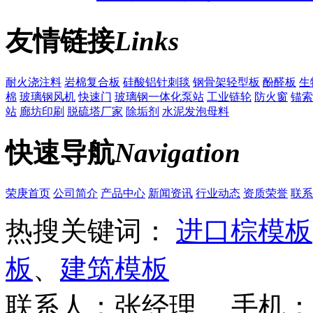
友情链接
Links
耐火浇注料
岩棉复合板
硅酸铝针刺毯
钢骨架轻型板
酚醛板
生
棉
玻璃钢风机
快速门
玻璃钢一体化泵站
工业链轮
防火窗
锚索
站
廊坊印刷
脱硫塔厂家
除垢剂
水泥发泡母料
快速导航
Navigation
荣庚首页
公司简介
产品中心
新闻资讯
行业动态
资质荣誉
联系
热搜关键词：
进口棕模板
板
、
建筑模板
联系人：张经理 手机：18