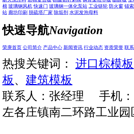
棉
玻璃钢风机
快速门
玻璃钢一体化泵站
工业链轮
防火窗
锚索
站
廊坊印刷
脱硫塔厂家
除垢剂
水泥发泡母料
快速导航
Navigation
荣庚首页
公司简介
产品中心
新闻资讯
行业动态
资质荣誉
联系
热搜关键词：
进口棕模板
板
、
建筑模板
联系人：张经理 手机：18
左各庄镇南二环路工业