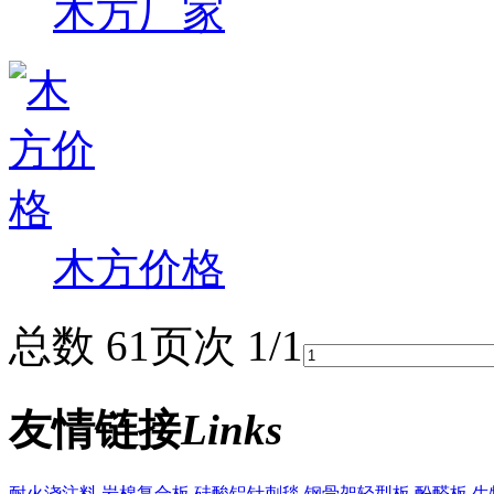
木方厂家
木方价格
总数 6
1
页次 1/1
友情链接
Links
耐火浇注料
岩棉复合板
硅酸铝针刺毯
钢骨架轻型板
酚醛板
生