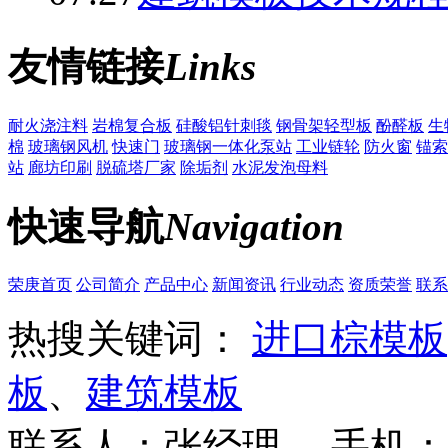
友情链接
Links
耐火浇注料
岩棉复合板
硅酸铝针刺毯
钢骨架轻型板
酚醛板
生
棉
玻璃钢风机
快速门
玻璃钢一体化泵站
工业链轮
防火窗
锚索
站
廊坊印刷
脱硫塔厂家
除垢剂
水泥发泡母料
快速导航
Navigation
荣庚首页
公司简介
产品中心
新闻资讯
行业动态
资质荣誉
联系
热搜关键词：
进口棕模板
板
、
建筑模板
联系人：张经理 手机：18