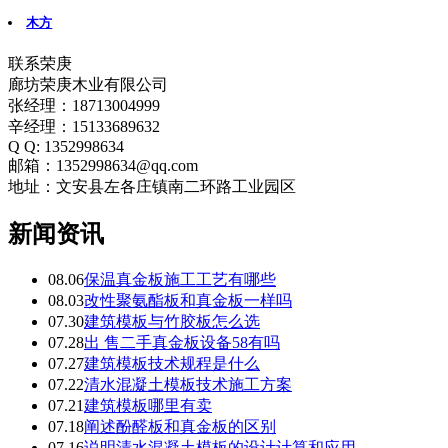
木方
联系荣庚
廊坊荣庚木业有限公司
张经理：18713004999
辛经理：15133689632
Q Q: 1352998634
邮箱：1352998634@qq.com
地址：文安县左各庄镇南二环路工业园区
新闻资讯
08.06
保温真金板施工工艺有哪些
08.03
改性聚氨酯板和真金板一样吗
07.30
建筑模板与竹胶板怎么选
07.28
出 售二手真金板设备58有吗
07.27
建筑模板技术规程是什么
07.22
清水混凝土模板技术施工方案
07.21
建筑模板哪里有卖
07.18
阐述酚醛板和真金板的区别
07.16
说明清水混凝土模板的设计计算和应用