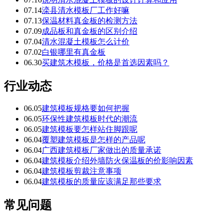
07.14
滦县清水模板厂工作好嘛
07.13
保温材料真金板的检测方法
07.09
成品板和真金板的区别介绍
07.04
清水混凝土模板怎么计价
07.02
白银哪里有真金板
06.30
买建筑木模板，价格是首选因素吗？
行业动态
06.05
建筑模板规格要如何把握
06.05
环保性建筑模板时代的潮流
06.05
建筑模板要怎样站住脚跟呢
06.04
覆塑建筑模板是怎样的产品呢
06.04
广西建筑模板厂家做出的质量承诺
06.04
建筑模板介绍外墙防火保温板的价影响因素
06.04
建筑模板剪裁注意事项
06.04
建筑模板的质量应该满足那些要求
常见问题