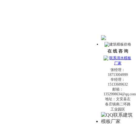
在 线 咨 询
张经理：
18713004999
辛经理：
15133689632
邮箱：
1352998634@qq.com
地址：文安县左
各庄镇南二环路
工业园区