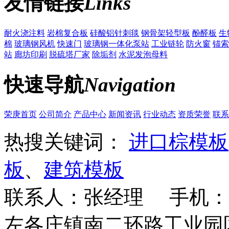
友情链接
Links
耐火浇注料
岩棉复合板
硅酸铝针刺毯
钢骨架轻型板
酚醛板
生
棉
玻璃钢风机
快速门
玻璃钢一体化泵站
工业链轮
防火窗
锚索
站
廊坊印刷
脱硫塔厂家
除垢剂
水泥发泡母料
快速导航
Navigation
荣庚首页
公司简介
产品中心
新闻资讯
行业动态
资质荣誉
联系
热搜关键词：
进口棕模板
板
、
建筑模板
联系人：张经理 手机：18
左各庄镇南二环路工业