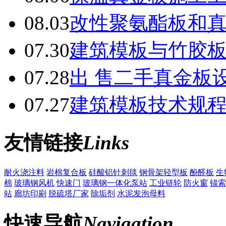
08.03
改性聚氨酯板和
07.30
建筑模板与竹胶
07.28
出 售二手真金板设
07.27
建筑模板技术规
友情链接
Links
耐火浇注料
岩棉复合板
硅酸铝针刺毯
钢骨架轻型板
酚醛板
生
棉
玻璃钢风机
快速门
玻璃钢一体化泵站
工业链轮
防火窗
锚索
站
廊坊印刷
脱硫塔厂家
除垢剂
水泥发泡母料
快速导航
Navigation