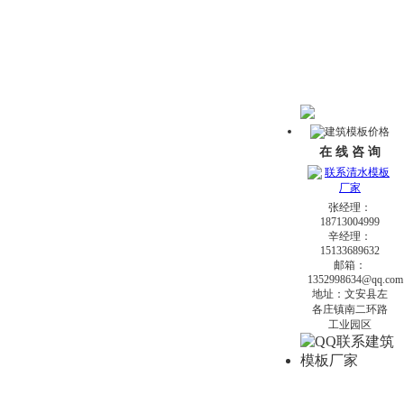
在 线 咨 询
张经理：
18713004999
辛经理：
15133689632
邮箱：
1352998634@qq.com
地址：文安县左
各庄镇南二环路
工业园区