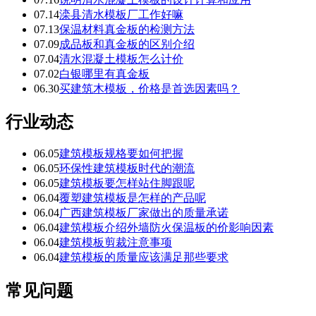
07.14
滦县清水模板厂工作好嘛
07.13
保温材料真金板的检测方法
07.09
成品板和真金板的区别介绍
07.04
清水混凝土模板怎么计价
07.02
白银哪里有真金板
06.30
买建筑木模板，价格是首选因素吗？
行业动态
06.05
建筑模板规格要如何把握
06.05
环保性建筑模板时代的潮流
06.05
建筑模板要怎样站住脚跟呢
06.04
覆塑建筑模板是怎样的产品呢
06.04
广西建筑模板厂家做出的质量承诺
06.04
建筑模板介绍外墙防火保温板的价影响因素
06.04
建筑模板剪裁注意事项
06.04
建筑模板的质量应该满足那些要求
常见问题