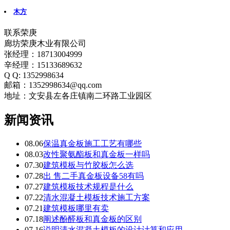
木方
联系荣庚
廊坊荣庚木业有限公司
张经理：18713004999
辛经理：15133689632
Q Q: 1352998634
邮箱：1352998634@qq.com
地址：文安县左各庄镇南二环路工业园区
新闻资讯
08.06
保温真金板施工工艺有哪些
08.03
改性聚氨酯板和真金板一样吗
07.30
建筑模板与竹胶板怎么选
07.28
出 售二手真金板设备58有吗
07.27
建筑模板技术规程是什么
07.22
清水混凝土模板技术施工方案
07.21
建筑模板哪里有卖
07.18
阐述酚醛板和真金板的区别
07.16
说明清水混凝土模板的设计计算和应用