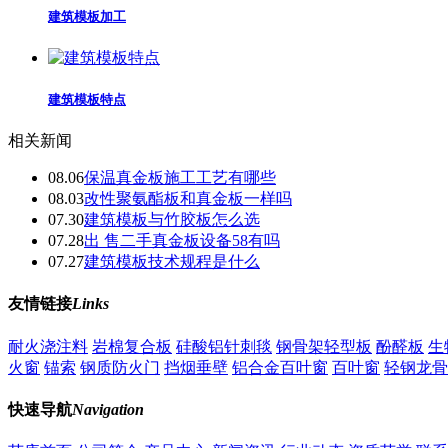
建筑模板加工
建筑模板特点
相关新闻
08.06
保温真金板施工工艺有哪些
08.03
改性聚氨酯板和真金板一样吗
07.30
建筑模板与竹胶板怎么选
07.28
出 售二手真金板设备58有吗
07.27
建筑模板技术规程是什么
友情链接
Links
耐火浇注料
岩棉复合板
硅酸铝针刺毯
钢骨架轻型板
酚醛板
生
火窗
锚索
钢质防火门
挡烟垂壁
铝合金百叶窗
百叶窗
轻钢龙骨
快速导航
Navigation