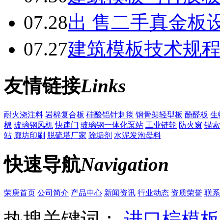
07.28
出 售二手真金板设
07.27
建筑模板技术规
友情链接
Links
耐火浇注料
岩棉复合板
硅酸铝针刺毯
钢骨架轻型板
酚醛板
生
棉
玻璃钢风机
快速门
玻璃钢一体化泵站
工业链轮
防火窗
锚索
站
廊坊印刷
脱硫塔厂家
除垢剂
水泥发泡母料
快速导航
Navigation
荣庚首页
公司简介
产品中心
新闻资讯
行业动态
资质荣誉
联系
热搜关键词：
进口棕模板