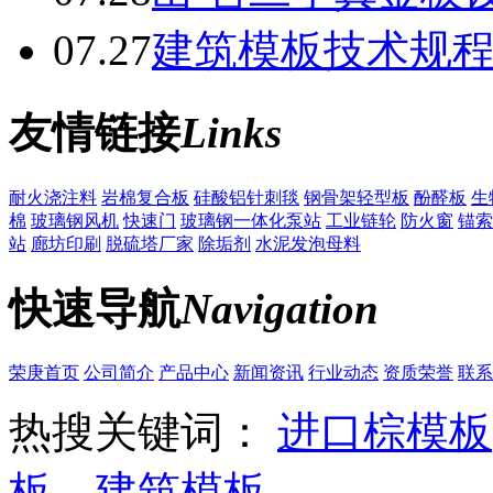
07.27
建筑模板技术规
友情链接
Links
耐火浇注料
岩棉复合板
硅酸铝针刺毯
钢骨架轻型板
酚醛板
生
棉
玻璃钢风机
快速门
玻璃钢一体化泵站
工业链轮
防火窗
锚索
站
廊坊印刷
脱硫塔厂家
除垢剂
水泥发泡母料
快速导航
Navigation
荣庚首页
公司简介
产品中心
新闻资讯
行业动态
资质荣誉
联系
热搜关键词：
进口棕模板
板
、
建筑模板