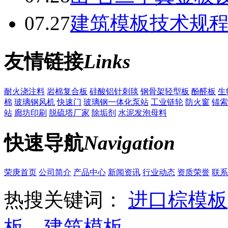
07.27
建筑模板技术规
友情链接
Links
耐火浇注料
岩棉复合板
硅酸铝针刺毯
钢骨架轻型板
酚醛板
生
棉
玻璃钢风机
快速门
玻璃钢一体化泵站
工业链轮
防火窗
锚索
站
廊坊印刷
脱硫塔厂家
除垢剂
水泥发泡母料
快速导航
Navigation
荣庚首页
公司简介
产品中心
新闻资讯
行业动态
资质荣誉
联系
热搜关键词：
进口棕模板
板
、
建筑模板