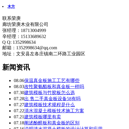
木方
联系荣庚
廊坊荣庚木业有限公司
张经理：18713004999
辛经理：15133689632
Q Q: 1352998634
邮箱：1352998634@qq.com
地址：文安县左各庄镇南二环路工业园区
新闻资讯
08.06
保温真金板施工工艺有哪些
08.03
改性聚氨酯板和真金板一样吗
07.30
建筑模板与竹胶板怎么选
07.28
出 售二手真金板设备58有吗
07.27
建筑模板技术规程是什么
07.22
清水混凝土模板技术施工方案
07.21
建筑模板哪里有卖
07.18
阐述酚醛板和真金板的区别
07.16
说明清水混凝土模板的设计计算和应用