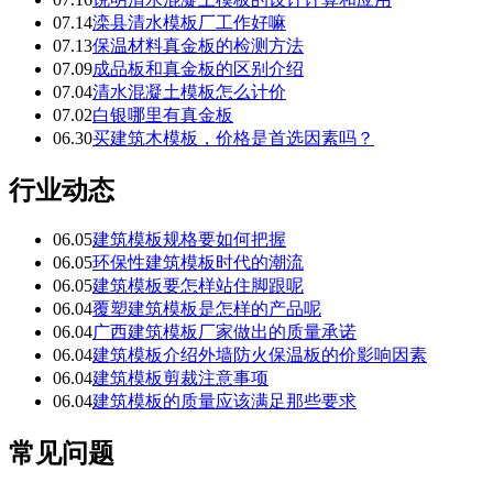
07.14
滦县清水模板厂工作好嘛
07.13
保温材料真金板的检测方法
07.09
成品板和真金板的区别介绍
07.04
清水混凝土模板怎么计价
07.02
白银哪里有真金板
06.30
买建筑木模板，价格是首选因素吗？
行业动态
06.05
建筑模板规格要如何把握
06.05
环保性建筑模板时代的潮流
06.05
建筑模板要怎样站住脚跟呢
06.04
覆塑建筑模板是怎样的产品呢
06.04
广西建筑模板厂家做出的质量承诺
06.04
建筑模板介绍外墙防火保温板的价影响因素
06.04
建筑模板剪裁注意事项
06.04
建筑模板的质量应该满足那些要求
常见问题