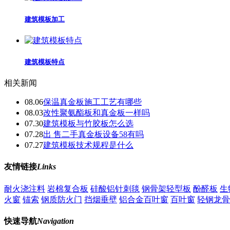
建筑模板加工
建筑模板特点
相关新闻
08.06
保温真金板施工工艺有哪些
08.03
改性聚氨酯板和真金板一样吗
07.30
建筑模板与竹胶板怎么选
07.28
出 售二手真金板设备58有吗
07.27
建筑模板技术规程是什么
友情链接
Links
耐火浇注料
岩棉复合板
硅酸铝针刺毯
钢骨架轻型板
酚醛板
生
火窗
锚索
钢质防火门
挡烟垂壁
铝合金百叶窗
百叶窗
轻钢龙骨
快速导航
Navigation