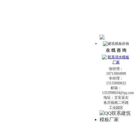
在 线 咨 询
张经理：
18713004999
辛经理：
15133689632
邮箱：
1352998634@qq.com
地址：文安县左
各庄镇南二环路
工业园区