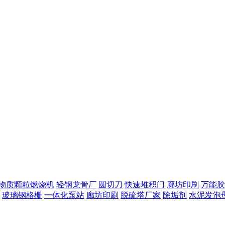
物质颗粒燃烧机
轻钢龙骨厂
圆切刀
快速堆积门
廊坊印刷
万能胶
玻璃钢格栅
一体化泵站
廊坊印刷
脱硫塔厂家
除垢剂
水泥发泡