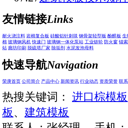
友情链接
Links
耐火浇注料
岩棉复合板
硅酸铝针刺毯
钢骨架轻型板
酚醛板
生
棉
玻璃钢风机
快速门
玻璃钢一体化泵站
工业链轮
防火窗
锚索
站
廊坊印刷
脱硫塔厂家
除垢剂
水泥发泡母料
快速导航
Navigation
荣庚首页
公司简介
产品中心
新闻资讯
行业动态
资质荣誉
联系
热搜关键词：
进口棕模板
板
、
建筑模板
联系人：张经理 手机：18