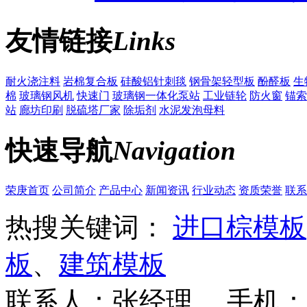
友情链接
Links
耐火浇注料
岩棉复合板
硅酸铝针刺毯
钢骨架轻型板
酚醛板
生
棉
玻璃钢风机
快速门
玻璃钢一体化泵站
工业链轮
防火窗
锚索
站
廊坊印刷
脱硫塔厂家
除垢剂
水泥发泡母料
快速导航
Navigation
荣庚首页
公司简介
产品中心
新闻资讯
行业动态
资质荣誉
联系
热搜关键词：
进口棕模板
板
、
建筑模板
联系人：张经理 手机：18